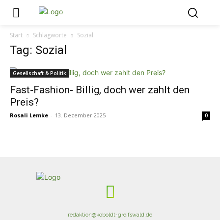
Start
Schlagworte
Sozial
Tag: Sozial
Gesellschaft & Politik
Fast-Fashion- Billig, doch wer zahlt den
Preis?
Rosali Lemke
-
13. Dezember 2025
0
redaktion@koboldt-greifswald.de