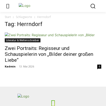
Start
Schlagworte
Herrndorf
Tag: Herrndorf
Literatur & Weltenschreiber
Zwei Portraits: Regisseur und
Schauspielerin von „Bilder deiner großen
Liebe“
Kadmin
-
13. Mai 2026
0