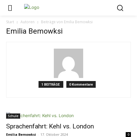
Start
Autoren
Beiträge von Emilia Bemowksi
Emilia Bemowksi
1 BEITRÄGE
0 Kommentare
Schule
Sprachenfahrt: Kehl vs. London
Emilia Bemowksi
-
17. Oktober 2024
0