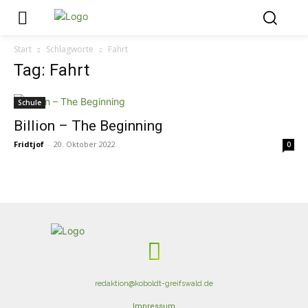
Start
Schlagworte
Fahrt
Tag: Fahrt
Schule
Billion – The Beginning
Fridtjof
-
20. Oktober 2022
0
redaktion@koboldt-greifswald.de
Impressum