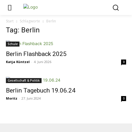
Start
Schlagworte
Berlin
Tag: Berlin
Schule
Berlin Flashback 2025
Katja Küntzel
-
4. Juni 2026
0
Gesellschaft & Politik
Berlin Tagebuch 19.06.24
Moritz
-
27. Juni 2024
0