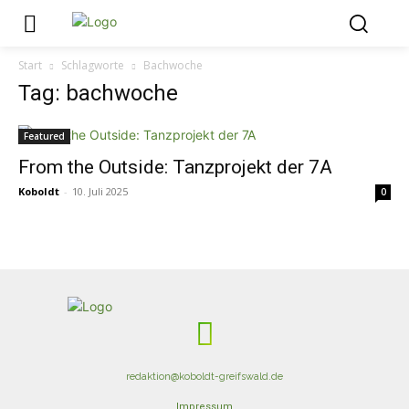
Start
Schlagworte
Bachwoche
Tag: bachwoche
Featured
From the Outside: Tanzprojekt der 7A
Koboldt
-
10. Juli 2025
0
redaktion@koboldt-greifswald.de
Impressum